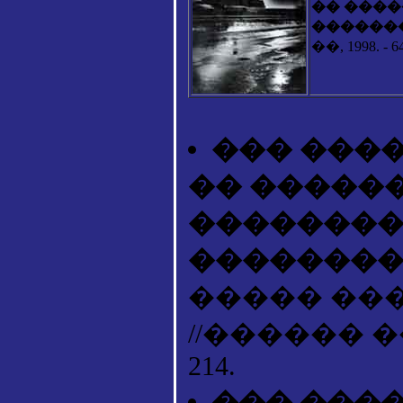
�� ���
������
��, 1998. - 6
��� ���
�� �����
��������
��������
����� �����
//������ �����
214.
��� ���