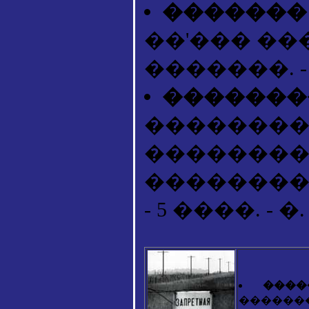
������� 
��'��� ���
�������. - 20
�������
��������,
��������
����������].
- 5 ����. - �. 
����
�����