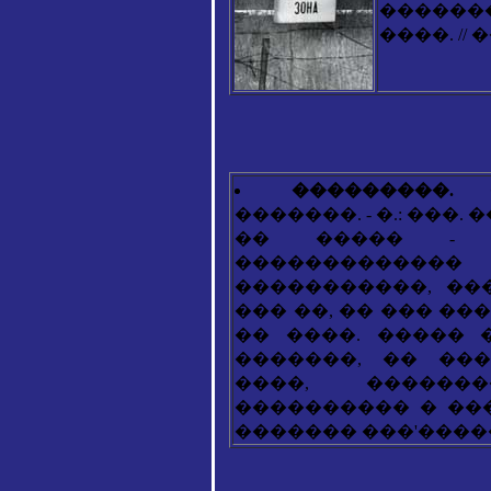
������
����. // �
���������.
�
�������. - �.: ���. ��
�� ����� - �
�����������
�����������, ��
��� ��, �� ��� �
�� ����. ����� 
�������, �� ��
����, ������
���������� � ��
������� ���'����