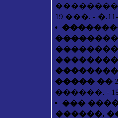
�������� ��
19 ���. - �.11-
�������
��������
��������
��������
�������� �
����� �� 2
������. - 1993
��� ���
������, 