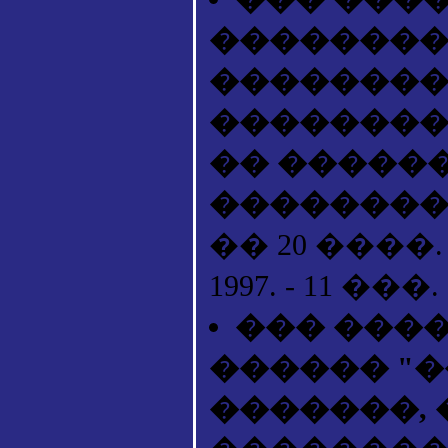
��������
��������
��������
�� �����
�������
�� 20 ����.
1997. - 11 ���. 
��� ����
������ "
�������, 