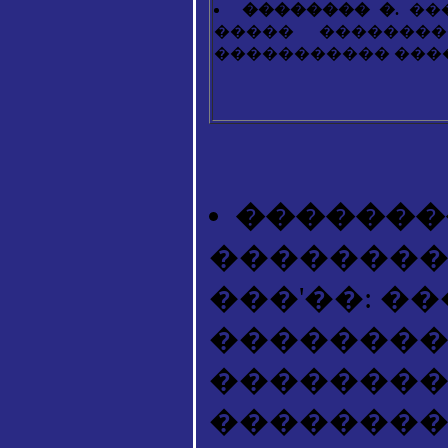
�������� �.
��
����� ��������
����������� ��������. -
��������
��������
���'��: �
��������
��������
����������