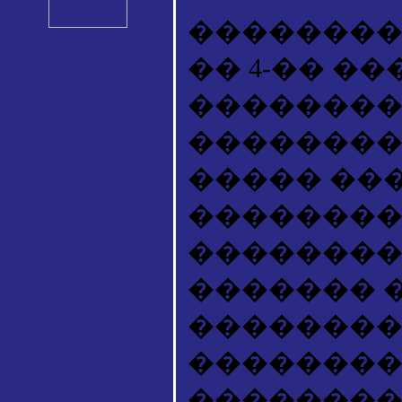
���������
�� 4-�� �
��������
��������
����� ��
���������
��������
������� 
��������
��������
���������