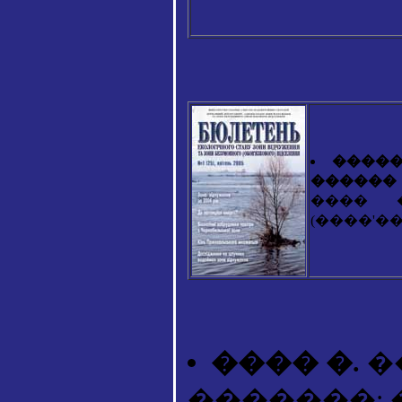
�����
������ 
���� 
(����'����
���� �.
�
�������: �