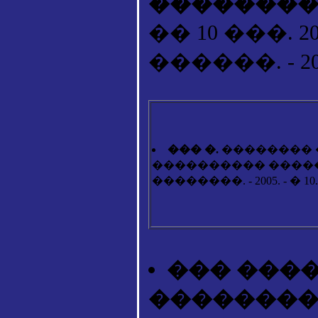
�������
�� 10 ���. 
������. - 2000.
��� �.
�������� 
���������� �����
��������. - 2005. - � 10. -
��� ���
��������