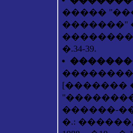
����� "�
�������"
�������� //�
�.34-39.
��������
��������
[�������
"��������
������-���
�.: ������, 1