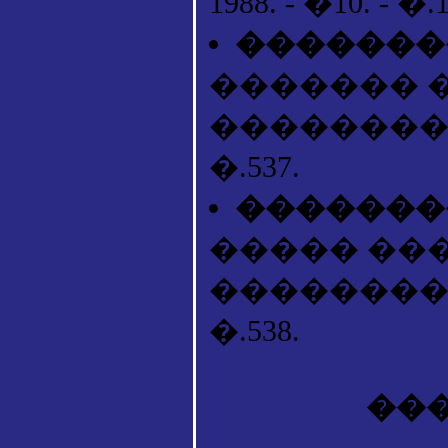
1988. - �10. - �.
��������
������� �
�������� �.�
�.537.
��������
����� ����
�������� �.�
�.538.
���