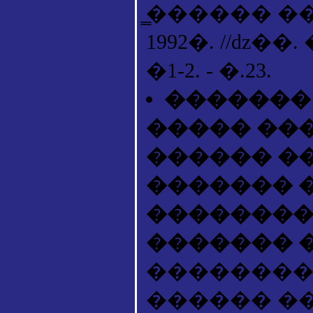
̳������ ��
1992�. //ǳ��
�1-2. - �.23.
�������
����� ��
������ �
������� 
��������
������� 
��������
������ �� 20