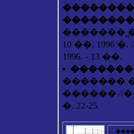
��������
�������
������� ̳
10 ��. 1996 
1996. - 13 ��.
��������
������� 
������ //����
�. 22-25.
����