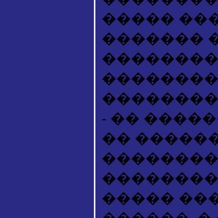
����� ���
������� 
��������
��������
��������
- �� ����
�� ������
��������
��������
����� ��
������. �