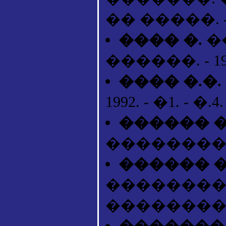
�� �����. - �.
���� �.
��
������. - 1997.
���� �.�.
1992. - �1. - �.4.
������ �
����������, 
������ �
���������:
���������� ��
��������