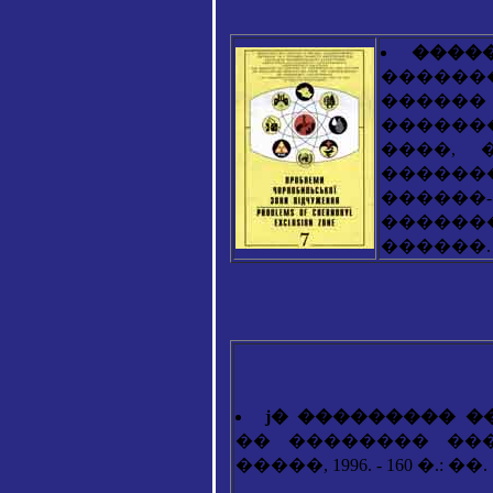
����
�������-�
�����
������
����, 
�����
�����
������
������.
ϳ� ��������� �
�� �������� ���
�����, 1996. - 160 �.: ��.