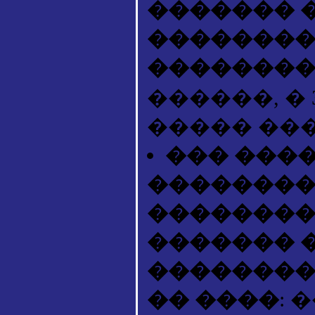
������� 
��������
�������
������, � 300
����� ������
��� ���
��������
�������� 
������� 
��������
�� ����
: