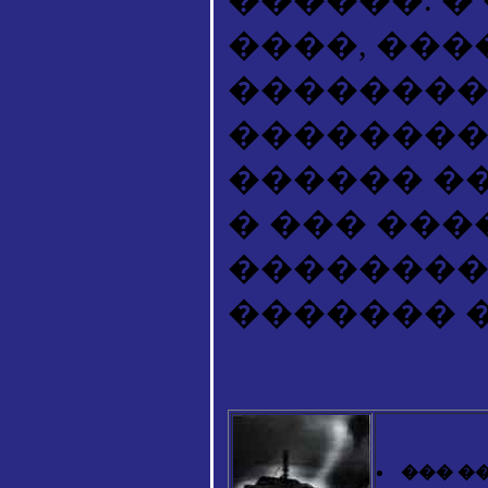
����, ���
�������� 
��������
������ ��
� ��� ���
��������
������� 
��� �