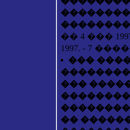
��������
��������
�������
�� 4 ��� 19
1997. - 7 ����
��� ����
��������
��� ����
��������
��������
�� �����