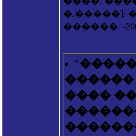
����. ���
�.�����]/ 
������. -2006.
"����
������ 
���� �
������
������