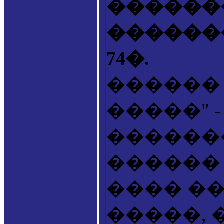
������
�������� 
74�.
������
�����" 
������
������
���� �
�����,