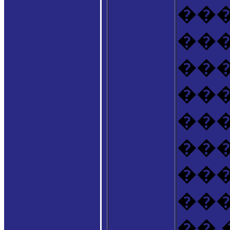
���
��
���
��
��
��
��
��
��