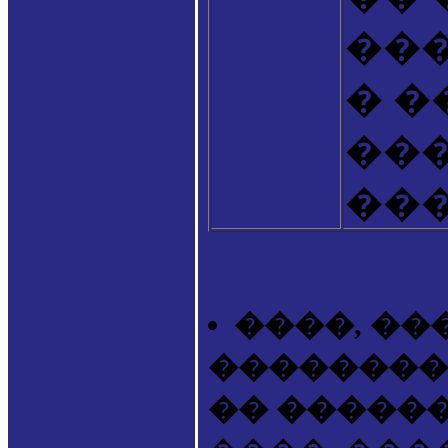
��
� 
��
���
����, ��
��������
�� �����