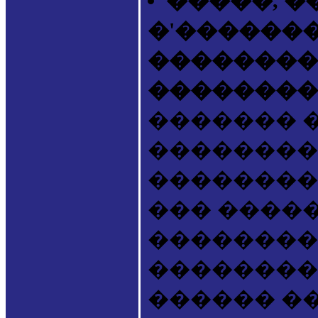
�����, �
�'������
��������
��������
������� 
���������
��������
��� ����
���������
����������. -
������ ����