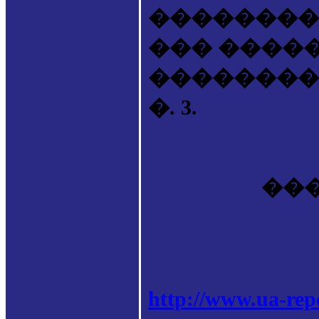
��������
��� �����
��������. ��
�. 3.
���
http://www.ua-rep