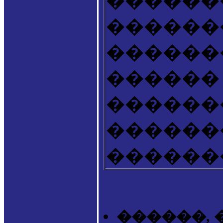
������
������
������
������ 
������
������
�������
������, 