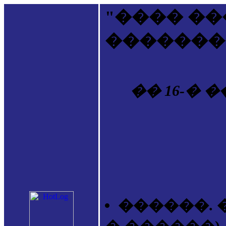
"���� �
�������
�� 16-�
������. �