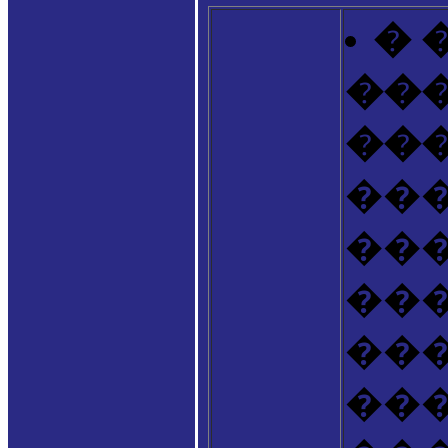
� 
����
���.
��
��
���
���
��