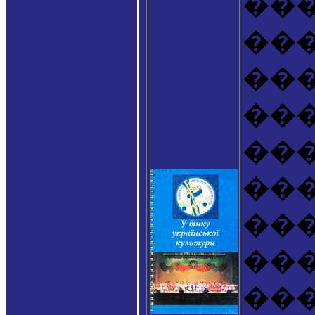
��
��
���
��
��
��
���
��
��