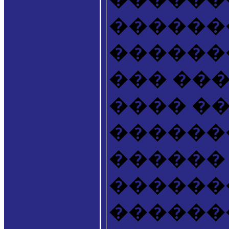
������
������
��� ��
���� �
������
������
������
�������