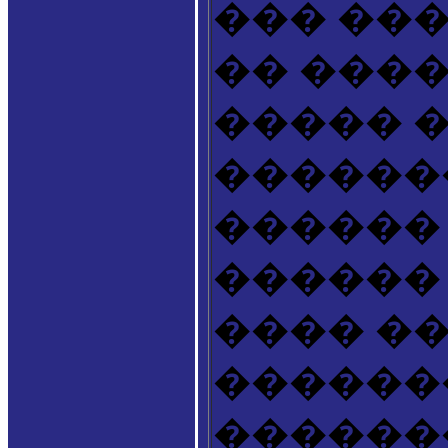
��� ���
�� ���
����� 
������
������
������
���� �
������
������