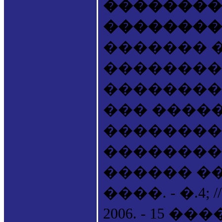
��������
��������
������� 
���������
��������
��� ����
���������
����������. -
������ ����
����. - �.4
2006. - 15 ��