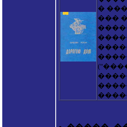
� ��
��� 
����
����
����
����
("���
����
����
����