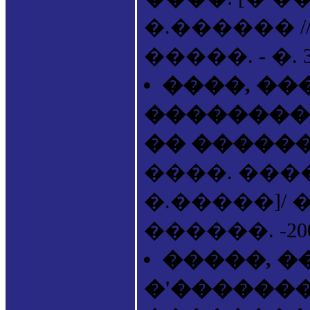
�.������ //
�����. - �. 3
����, ��
��������
�� �����
����. ���
�.�����]/ 
������. -2006.
�����, �
�'������