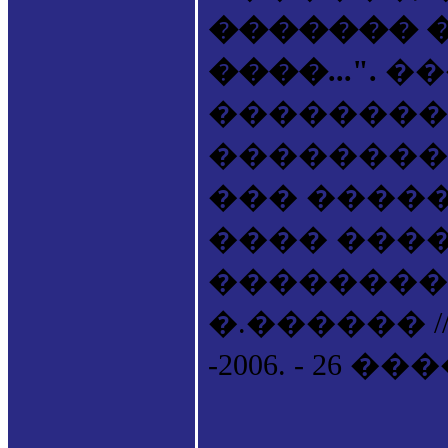
������� 
����...".
��
��������
��������
��� �����
���� ����
����������
�.������ 
-2006. - 26 ���