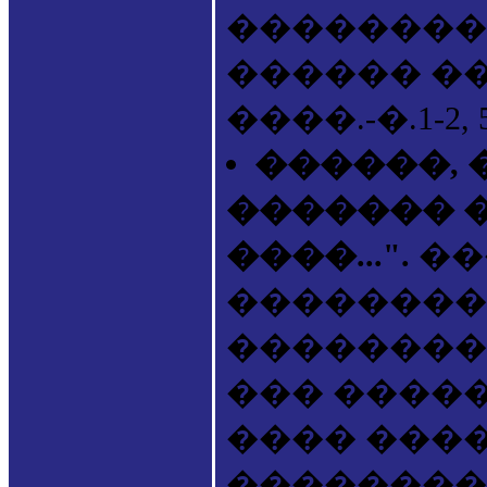
����������. -
������ ����
����.-�.1-2, 5
������, 
������� 
����...".
��
��������
��������
��� �����
���� ����
����������