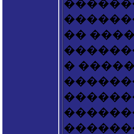
������
������
�� ���
������
� ����
������
������
������
������