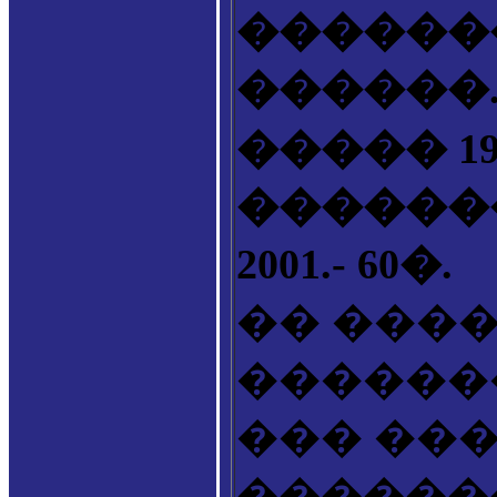
������
������.
����� 1991
�������
2001.- 60�.
�� ����
������
��� ���
������