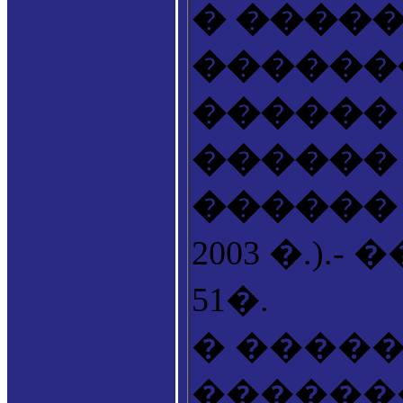
� �����
������
������ 
������
������
2003 �.).-
51�.
� ����
�������