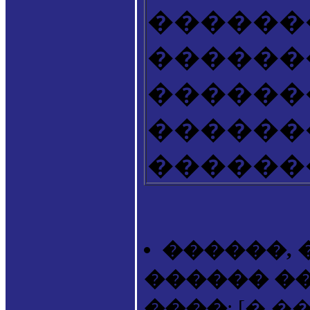
������
�������
������
������
������
������, �
������ �
����
: [� 