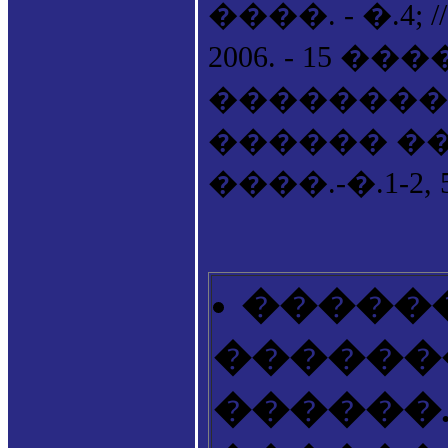
����. - �.4
2006. - 15 ��
����������. -
������ ����
����.-�.1-2, 5
������
������
������.