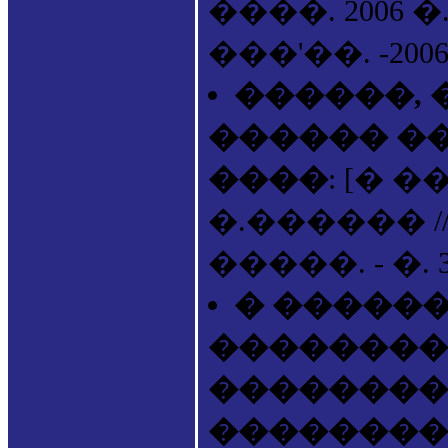
����. 2006 �
���'��. -2006.
������, �
������ �
����
: [� 
�.������ //
�����. - �. 3
� �����
��������
��������
���������