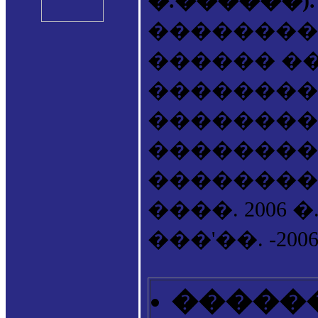
�.������)
��������
������ �
��������
��������
����������
��������. �
����. 2006 �
���'��. -2006.
�����