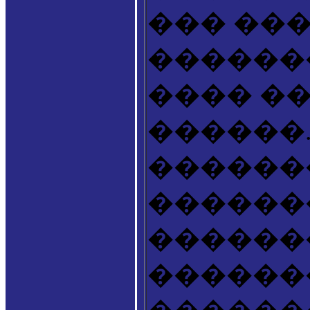
��� ��
������
���� �
������
������
������
������
������