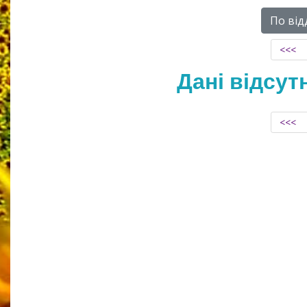
По від
<<<
Дані відсут
<<<