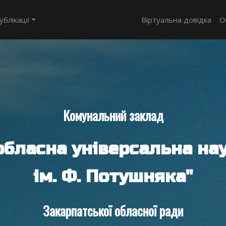
ублікації
Віртуальна довідка
О
Комунальний заклад
обласна універсальна нау
ім. Ф. Потушняка"
Закарпатської обласної ради