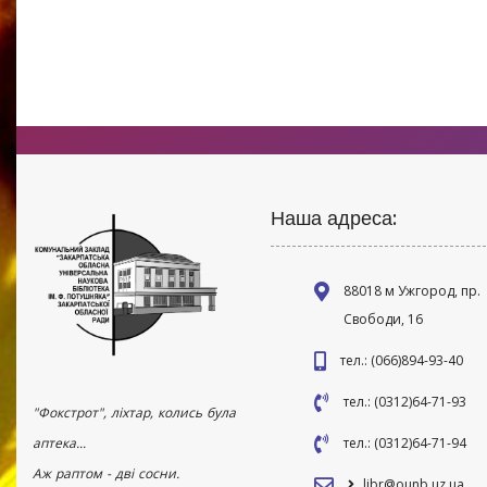
Наша адреса:
88018 м Ужгород, пр.
Свободи, 16
тел.: (066)894-93-40
тел.: (0312)64-71-93
"Фокстрот", ліхтар, колись була
аптека...
тел.: (0312)64-71-94
Аж раптом - дві сосни.
libr@ounb.uz.ua