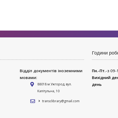
Години роб
Відділ документів іноземними
Пн.-Пт.
-з 09-
мовами:
Вихідний де
день
88018 м Ужгород, вул.
Капітульна, 10
transclibrary@gmail.com