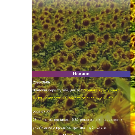
Новини
2026-08-06
Шановні користувачі, для вас
"Хроніка культурного
життя Закарпатської області за липень 2026 р."
.
2026-07-27
28 липня виповнилося б 80 років від дня народження
українського прозаїка, критика, публіциста,