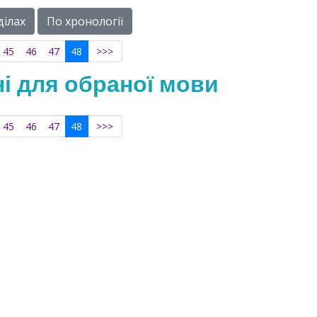
ділах
По хронології
45
46
47
48
>>>
ні для обраної мови
45
46
47
48
>>>