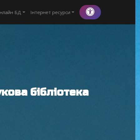
нлайн БД
Інтернет ресурси
кова бібліотека