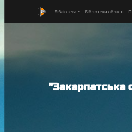
Бібліотека
Бібліотеки області
П
"Закарпатська 