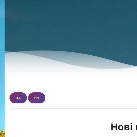
UA
EN
Нові