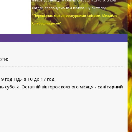
літературознавця Михайла Слабошпицького. З цієї
нагоди пропонуємо вам віртуальну виставку
"Перевізник між літературними світами: Михайло
Слабошпицький".
оти:
19 год Нд.- з 10 до 17 год.
нь
субота. Останній вівторок кожного місяця -
санітарний