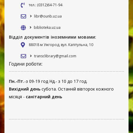
тел.: (0312)64-71-94
libr@ounb.uz.ua
biblioteka.uz.ua
Відділ документів іноземними мовами:
88018 м Ужгород, вул. Капітульна, 10
transclibrary@gmail.com
Години роботи:
Пн.-Пт.
-з 09-19 год Нд.- з 10 до 17 год.
Вихідний день
субота. Останній вівторок кожного
місяця -
санітарний день