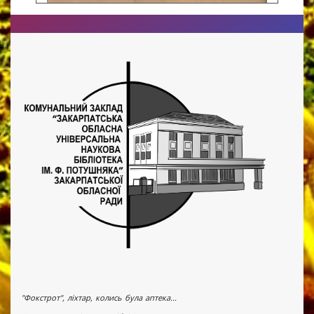
"Фокстрот", ліхтар, колись була аптека...