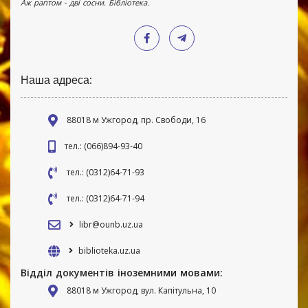
Аж раптом - дві сосни. Бібліотека.
Наша адреса:
88018 м Ужгород, пр. Свободи, 16
тел.: (066)894-93-40
тел.: (0312)64-71-93
тел.: (0312)64-71-94
libr@ounb.uz.ua
biblioteka.uz.ua
Відділ документів іноземними мовами:
88018 м Ужгород, вул. Капітульна, 10