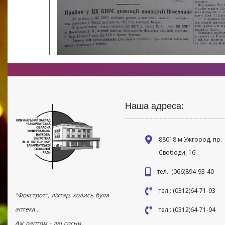
Наша адреса:
88018 м Ужгород, пр.
Свободи, 16
тел.: (066)894-93-40
тел.: (0312)64-71-93
"Фокстрот", ліхтар, колись була
аптека...
тел.: (0312)64-71-94
Аж раптом - дві сосни.