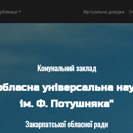
ублікації
Віртуальна довідка
О
Комунальний заклад
обласна універсальна нау
ім. Ф. Потушняка"
Закарпатської обласної ради