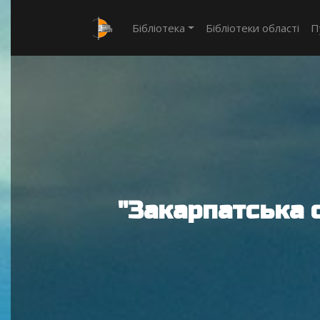
Бібліотека
Бібліотеки області
П
"Закарпатська 