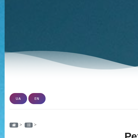
UA
EN
>
>
Ре