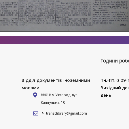
Години роб
Відділ документів іноземними
Пн.-Пт.
-з 09-
мовами:
Вихідний де
день
88018 м Ужгород, вул.
Капітульна, 10
transclibrary@gmail.com