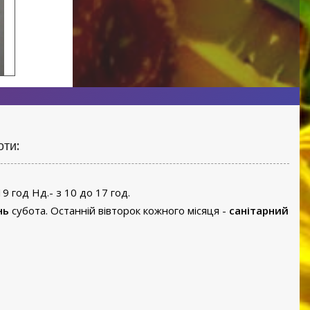
оти:
19 год Нд.- з 10 до 17 год.
нь
субота. Останній вівторок кожного місяця -
санітарний