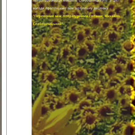
літературознавця Михайла Слабошпицького. З цієї
нагоди пропонуємо вам віртуальну виставку
"Перевізник між літературними світами: Михайло
Слабошпицький".