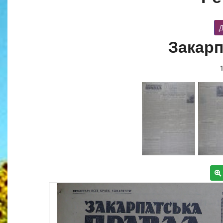
Д
Закарп