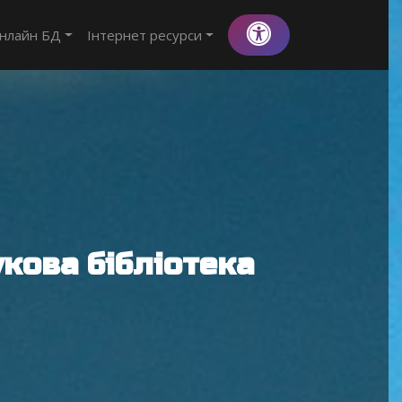
нлайн БД
Інтернет ресурси
кова бібліотека