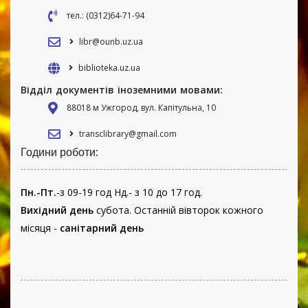
тел.: (0312)64-71-94
libr@ounb.uz.ua
biblioteka.uz.ua
Відділ документів іноземними мовами:
88018 м Ужгород, вул. Капітульна, 10
transclibrary@gmail.com
Години роботи:
Пн.-Пт.
-з 09-19 год Нд.- з 10 до 17 год.
Вихідний день
субота. Останній вівторок кожного
місяця -
санітарний день