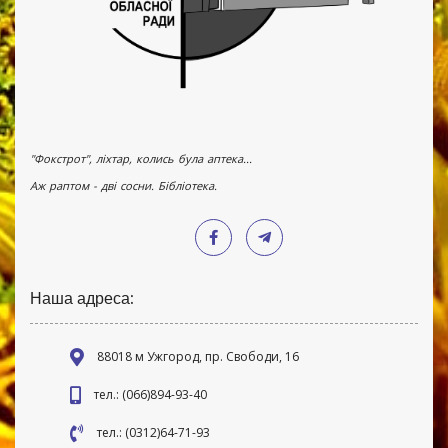
"Фокстрот", ліхтар, колись була аптека...
Аж раптом - дві сосни. Бібліотека.
Наша адреса:
88018 м Ужгород, пр. Свободи, 16
тел.: (066)894-93-40
тел.: (0312)64-71-93