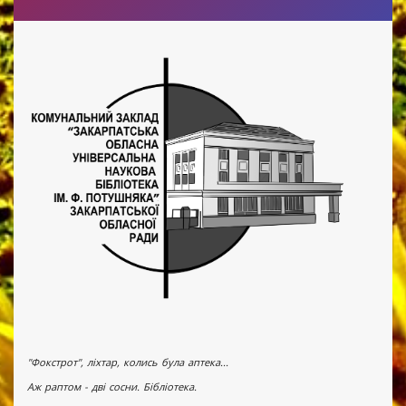
"Фокстрот", ліхтар, колись була аптека...
Аж раптом - дві сосни. Бібліотека.