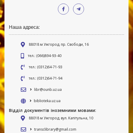
Наша адреса:
88018 м Ужгород, пр. Свободи, 16
тел.: (066)894-93-40
тел.: (0312)64-71-93
тел.: (0312)64-71-94
libr@ounb.uz.ua
biblioteka.uz.ua
Відділ документів іноземними мовами:
88018 м Ужгород, вул. Капітульна, 10
transclibrary@gmail.com