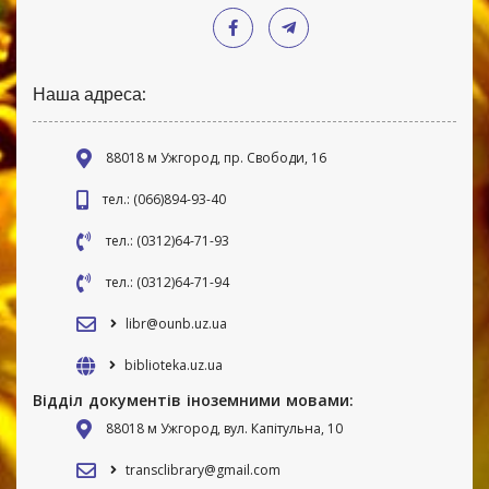
Наша адреса:
88018 м Ужгород, пр. Свободи, 16
тел.: (066)894-93-40
тел.: (0312)64-71-93
тел.: (0312)64-71-94
libr@ounb.uz.ua
biblioteka.uz.ua
Відділ документів іноземними мовами:
88018 м Ужгород, вул. Капітульна, 10
transclibrary@gmail.com