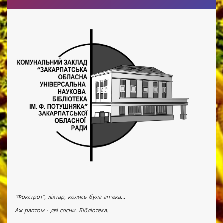
"Фокстрот", ліхтар, колись була аптека...
Аж раптом - дві сосни. Бібліотека.