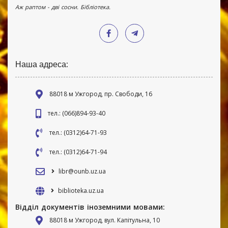
Аж раптом - дві сосни. Бібліотека.
Наша адреса:
88018 м Ужгород, пр. Свободи, 16
тел.: (066)894-93-40
тел.: (0312)64-71-93
тел.: (0312)64-71-94
libr@ounb.uz.ua
biblioteka.uz.ua
Відділ документів іноземними мовами:
88018 м Ужгород, вул. Капітульна, 10