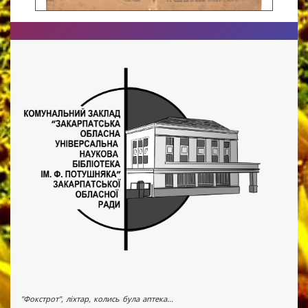
"Фокстрот", ліхтар, колись була аптека...