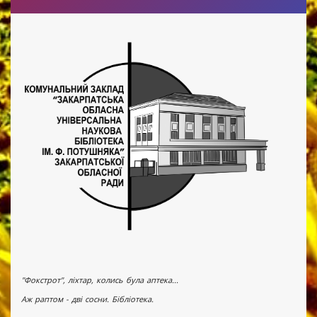
"Фокстрот", ліхтар, колись була аптека...
Аж раптом - дві сосни. Бібліотека.