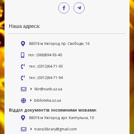
Наша адреса:
88018 м Ужгород, пр. Свободи, 16
тел.: (066)894-93-40
тел.: (0312)64-71-93
тел.: (0312)64-71-94
libr@ounb.uz.ua
biblioteka.uz.ua
Відділ документів іноземними мовами:
88018 м Ужгород, вул. Капітульна, 10
transclibrary@gmail.com