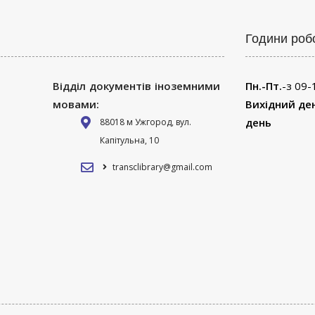
Години роб
Відділ документів іноземними
Пн.-Пт.
-з 09-
мовами:
Вихідний де
день
88018 м Ужгород, вул.
Капітульна, 10
transclibrary@gmail.com