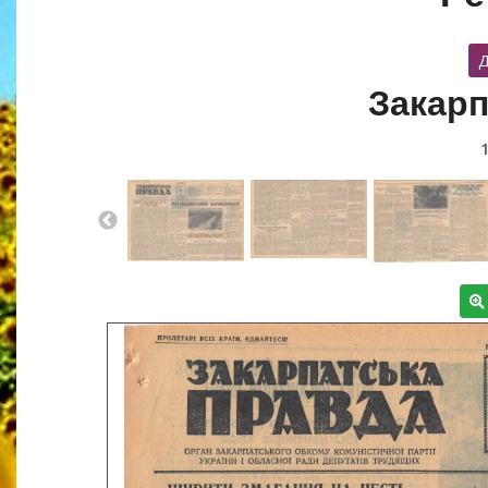
Д
Закарп