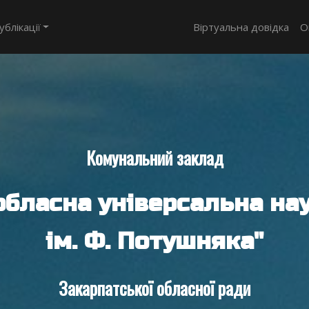
ублікації
Віртуальна довідка
О
Комунальний заклад
обласна універсальна нау
ім. Ф. Потушняка"
Закарпатської обласної ради