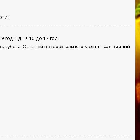
оти:
19 год Нд.- з 10 до 17 год.
нь
субота. Останній вівторок кожного місяця -
санітарний