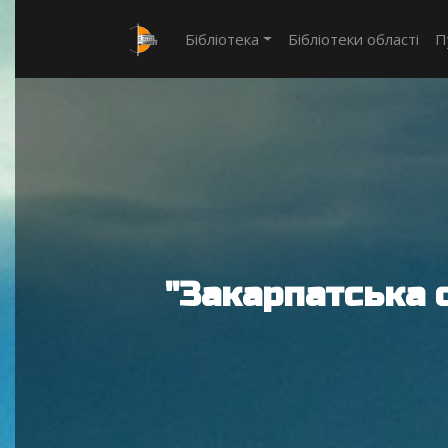
Бібліотека
Бібліотеки області
П
"Закарпатська 