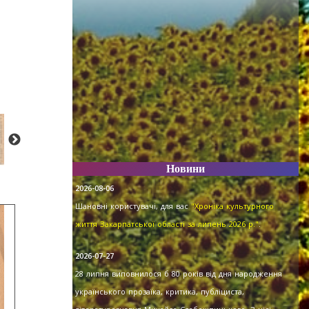
Новини
2026-08-06
Шановні користувачі, для вас
"Хроніка культурного
життя Закарпатської області за липень 2026 р."
.
2026-07-27
28 липня виповнилося б 80 років від дня народження
українського прозаїка, критика, публіциста,