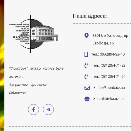
Наша адреса:
88018 м Ужгород, пр.
Свободи, 16
тел.: (066)894-93-40
тел.: (0312)64-71-93
"Фокстрот", ліхтар, колись була
аптека...
тел.: (0312)64-71-94
Аж раптом - дві сосни.
libr@ounb.uz.ua
Бібліотека.
biblioteka.uz.ua