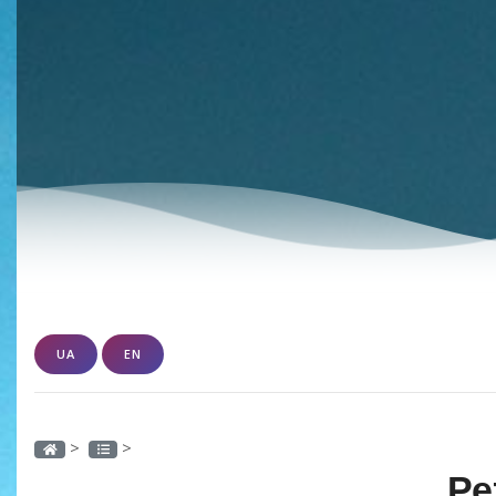
UA
EN
>
>
Ре