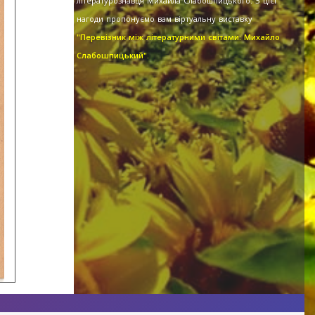
літературознавця Михайла Слабошпицького. З цієї
нагоди пропонуємо вам віртуальну виставку
"Перевізник між літературними світами: Михайло
Слабошпицький".