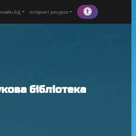
нлайн БД
Інтернет ресурси
кова бібліотека