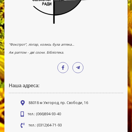
"Фокстрот", ліхтар, колись була аптека...
Аж раптом - дві сосни. Бібліотека.
Наша адреса:
88018 м Ужгород, пр. Свободи, 16
тел.: (066)894-93-40
тел.: (0312)64-71-93