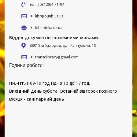
тел.: (0312)64-71-94
libr@ounb.uz.ua
biblioteka.uz.ua
Відділ документів іноземними мовами:
88018 м Ужгород, вул. Капітульна, 10
transclibrary@gmail.com
Години роботи:
Пн.-Пт.
-з 09-19 год Нд.- з 10 до 17 год.
Вихідний день
субота. Останній вівторок кожного
місяця -
санітарний день