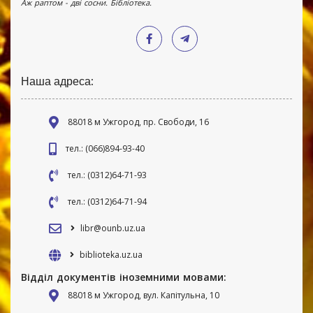
Аж раптом - дві сосни. Бібліотека.
Наша адреса:
88018 м Ужгород, пр. Свободи, 16
тел.: (066)894-93-40
тел.: (0312)64-71-93
тел.: (0312)64-71-94
libr@ounb.uz.ua
biblioteka.uz.ua
Відділ документів іноземними мовами:
88018 м Ужгород, вул. Капітульна, 10