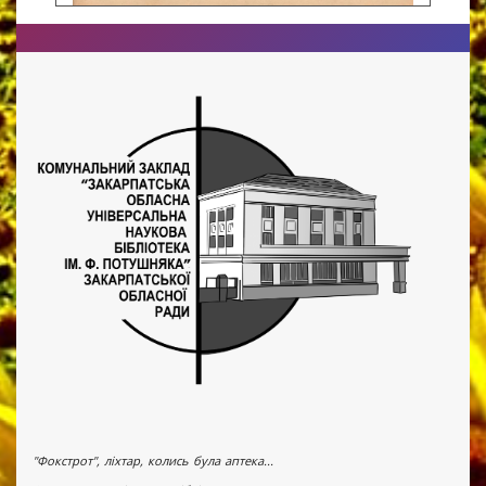
"Фокстрот", ліхтар, колись була аптека...