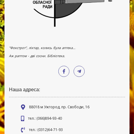
"Фокстрот", ліхтар, колись була аптека...
Аж раптом - дві сосни. Бібліотека.
Наша адреса:
88018 м Ужгород, пр. Свободи, 16
тел.: (066)894-93-40
тел.: (0312)64-71-93