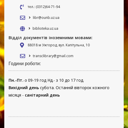
тел.: (0312)64-71-94
libr@ounb.uz.ua
biblioteka.uz.ua
Відділ документів іноземними мовами:
88018 м Ужгород, вул. Капітульна, 10
transclibrary@gmail.com
Години роботи:
Пн.-Пт.
-з 09-19 год Нд.- з 10 до 17 год.
Вихідний день
субота. Останній вівторок кожного
місяця -
санітарний день