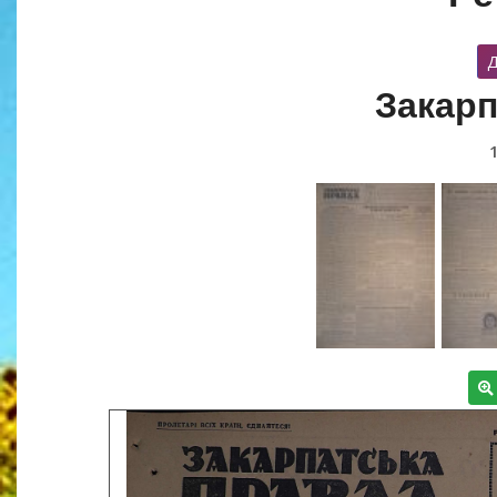
Д
Закарп