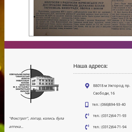
Наша адреса:
88018 м Ужгород, пр.
Свободи, 16
тел.: (066)894-93-40
тел.: (0312)64-71-93
"Фокстрот", ліхтар, колись була
аптека...
тел.: (0312)64-71-94