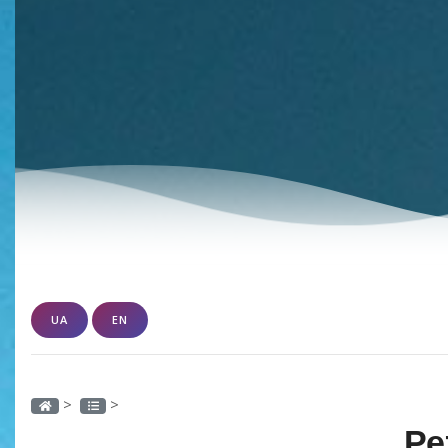
UA
EN
>
>
Ре