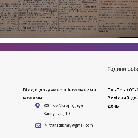
Години роб
Відділ документів іноземними
Пн.-Пт.
-з 09-
мовами:
Вихідний де
день
88018 м Ужгород, вул.
Капітульна, 10
transclibrary@gmail.com