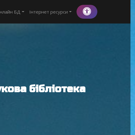
нлайн БД
Інтернет ресурси
кова бібліотека