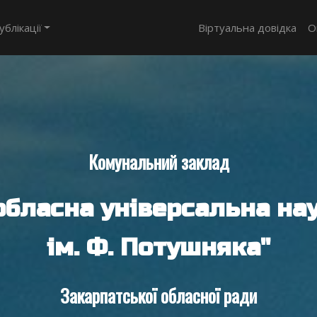
ублікації
Віртуальна довідка
О
Комунальний заклад
обласна універсальна нау
ім. Ф. Потушняка"
Закарпатської обласної ради