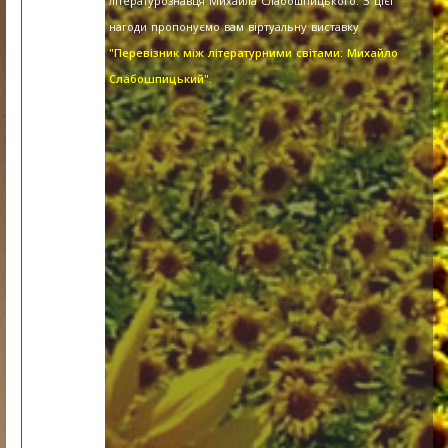
літературознавця Михайла Слабошпицького. З цієї
нагоди пропонуємо вам віртуальну виставку
"Перевізник між літературними світами: Михайло
Слабошпицький".