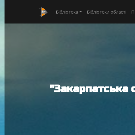
Бібліотека
Бібліотеки області
П
"Закарпатська 