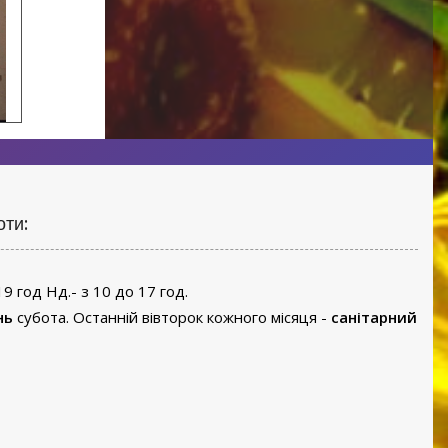
оти:
19 год Нд.- з 10 до 17 год.
нь
субота. Останній вівторок кожного місяця -
санітарний