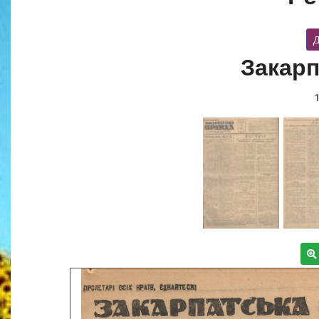
Д
Закарп