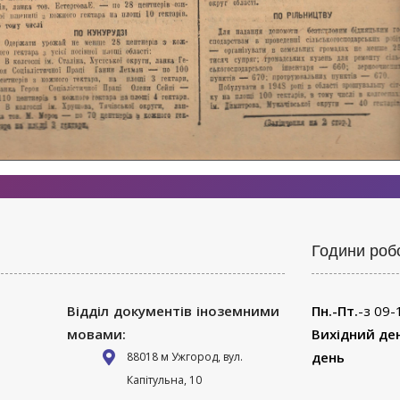
Години роб
Відділ документів іноземними
Пн.-Пт.
-з 09-
мовами:
Вихідний де
день
88018 м Ужгород, вул.
Капітульна, 10