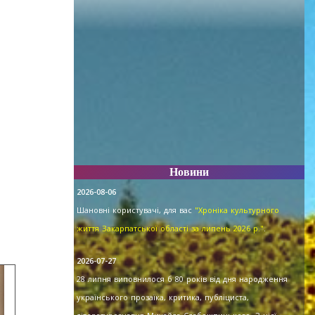
Новини
2026-08-06
Шановні користувачі, для вас
"Хроніка культурного
життя Закарпатської області за липень 2026 р."
.
2026-07-27
28 липня виповнилося б 80 років від дня народження
українського прозаїка, критика, публіциста,