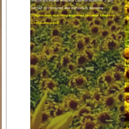
літературознавця Михайла Слабошпицького. З цієї
нагоди пропонуємо вам віртуальну виставку
"Перевізник між літературними світами: Михайло
Слабошпицький".