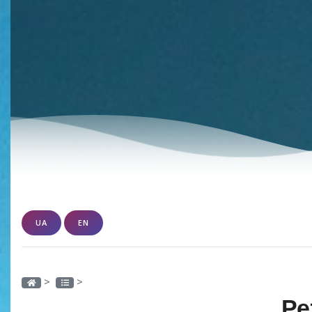
UA
EN
>
>
Ре