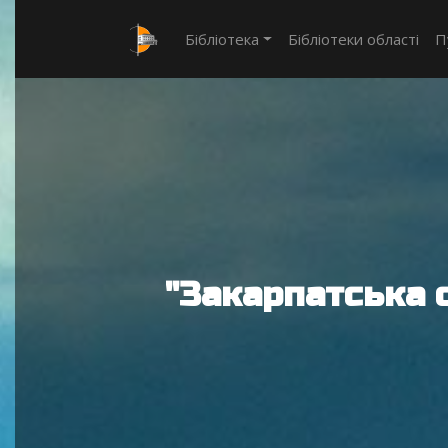
Бібліотека
Бібліотеки області
П
"Закарпатська 