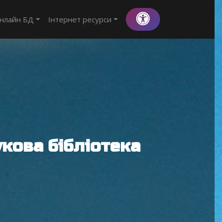
нлайн БД
Інтернет ресурси
кова бібліотека