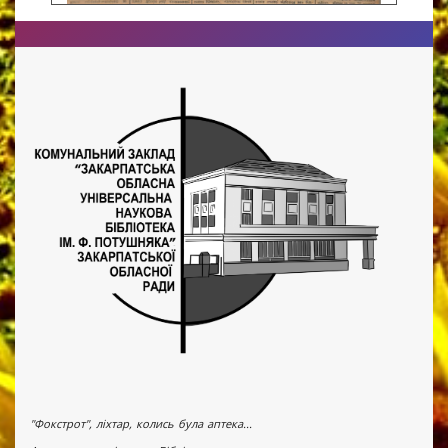
"Фокстрот", ліхтар, колись була аптека...