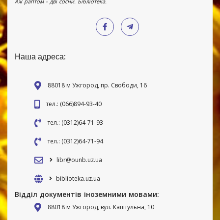
Аж раптом - дві сосни. Бібліотека.
Наша адреса:
88018 м Ужгород, пр. Свободи, 16
тел.: (066)894-93-40
тел.: (0312)64-71-93
тел.: (0312)64-71-94
libr@ounb.uz.ua
biblioteka.uz.ua
Відділ документів іноземними мовами:
88018 м Ужгород, вул. Капітульна, 10