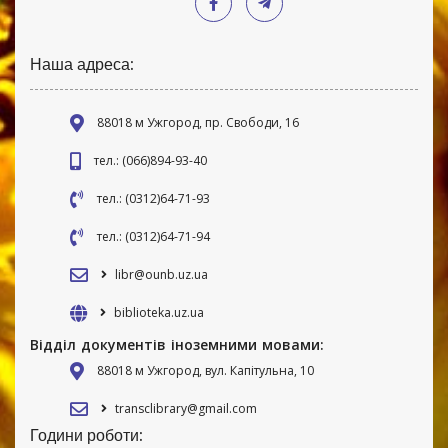
Наша адреса:
88018 м Ужгород, пр. Свободи, 16
тел.: (066)894-93-40
тел.: (0312)64-71-93
тел.: (0312)64-71-94
libr@ounb.uz.ua
biblioteka.uz.ua
Відділ документів іноземними мовами:
88018 м Ужгород, вул. Капітульна, 10
transclibrary@gmail.com
Години роботи: