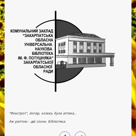
"Фокстрот", ліхтар, колись була аптека...
Аж раптом - дві сосни. Бібліотека.