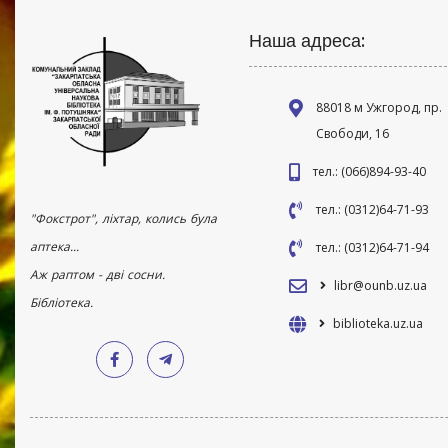
Наша адреса:
88018 м Ужгород, пр.
Свободи, 16
тел.: (066)894-93-40
тел.: (0312)64-71-93
"Фокстрот", ліхтар, колись була
аптека...
тел.: (0312)64-71-94
Аж раптом - дві сосни.
libr@ounb.uz.ua
Бібліотека.
biblioteka.uz.ua