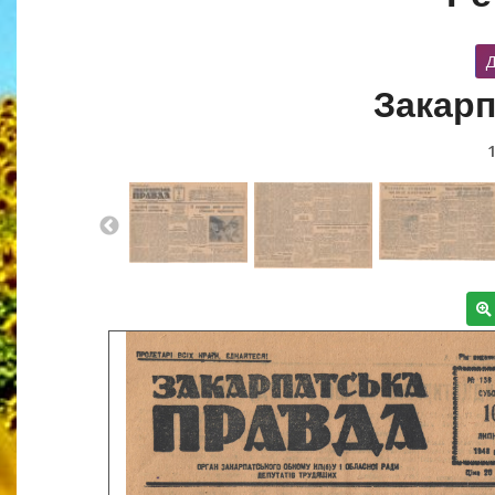
Д
Закарп