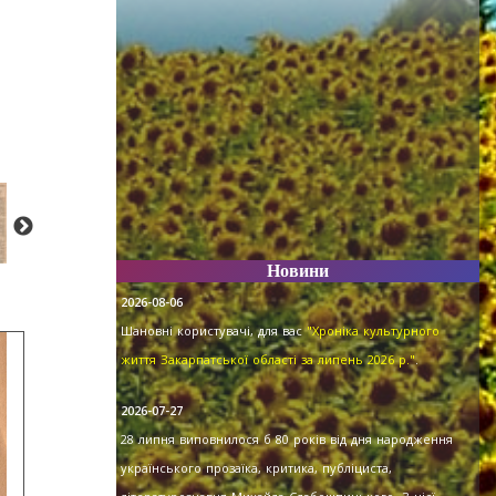
Новини
2026-08-06
Шановні користувачі, для вас
"Хроніка культурного
життя Закарпатської області за липень 2026 р."
.
2026-07-27
28 липня виповнилося б 80 років від дня народження
українського прозаїка, критика, публіциста,