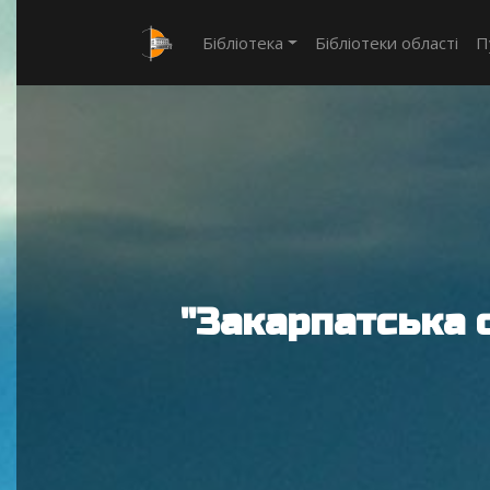
Бібліотека
Бібліотеки області
П
"Закарпатська 