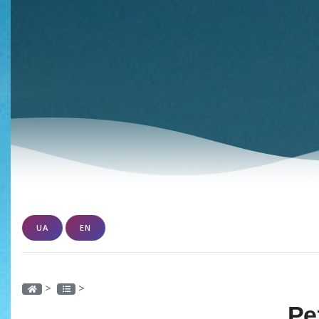
UA
EN
>
>
Ре