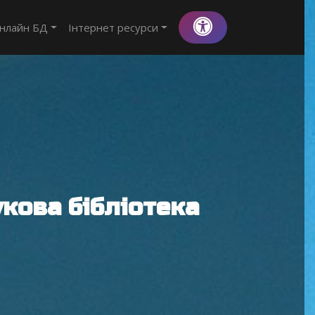
нлайн БД
Інтернет ресурси
кова бібліотека