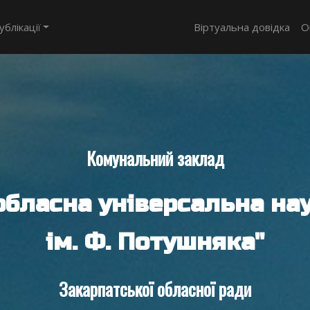
ублікації
Віртуальна довідка
О
Комунальний заклад
обласна універсальна нау
ім. Ф. Потушняка"
Закарпатської обласної ради