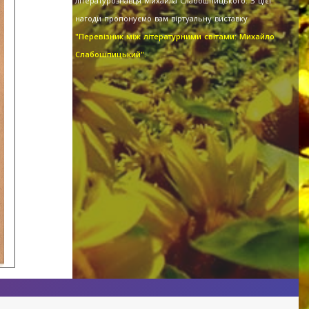
літературознавця Михайла Слабошпицького. З цієї
нагоди пропонуємо вам віртуальну виставку
"Перевізник між літературними світами: Михайло
Слабошпицький".