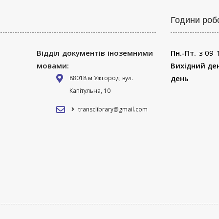
Години роб
Відділ документів іноземними
Пн.-Пт.
-з 09-
мовами:
Вихідний де
день
88018 м Ужгород, вул.
Капітульна, 10
transclibrary@gmail.com