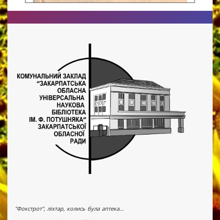
"Фокстрот", ліхтар, колись була аптека...