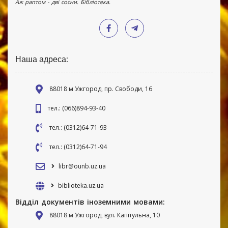
Аж раптом - дві сосни. Бібліотека.
Наша адреса:
88018 м Ужгород, пр. Свободи, 16
тел.: (066)894-93-40
тел.: (0312)64-71-93
тел.: (0312)64-71-94
libr@ounb.uz.ua
biblioteka.uz.ua
Відділ документів іноземними мовами:
88018 м Ужгород, вул. Капітульна, 10