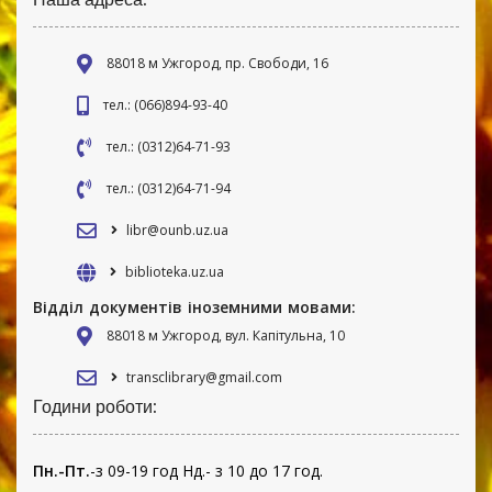
88018 м Ужгород, пр. Свободи, 16
тел.: (066)894-93-40
тел.: (0312)64-71-93
тел.: (0312)64-71-94
libr@ounb.uz.ua
biblioteka.uz.ua
Відділ документів іноземними мовами:
88018 м Ужгород, вул. Капітульна, 10
transclibrary@gmail.com
Години роботи:
Пн.-Пт.
-з 09-19 год Нд.- з 10 до 17 год.