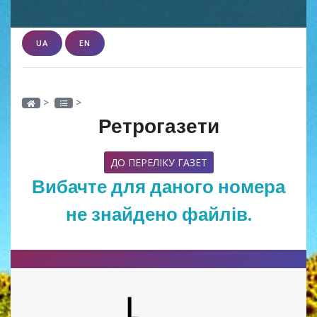
UA
EN
>
>
Ретрогазети
ДО ПЕРЕЛІКУ ГАЗЕТ
Вибачте для даного номера
не знайдено файлів.