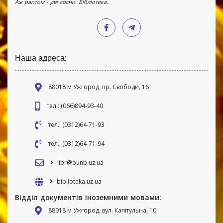
Аж раптом - дві сосни. Бібліотека.
Наша адреса:
88018 м Ужгород, пр. Свободи, 16
тел.: (066)894-93-40
тел.: (0312)64-71-93
тел.: (0312)64-71-94
libr@ounb.uz.ua
biblioteka.uz.ua
Відділ документів іноземними мовами:
88018 м Ужгород, вул. Капітульна, 10