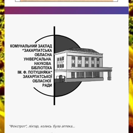
"Фокстрот", ліхтар, колись була аптека...