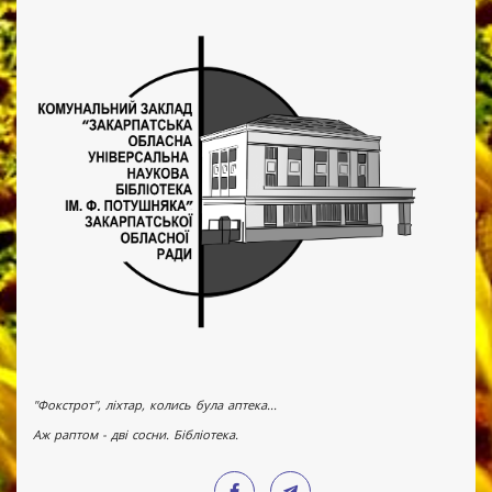
"Фокстрот", ліхтар, колись була аптека...
Аж раптом - дві сосни. Бібліотека.