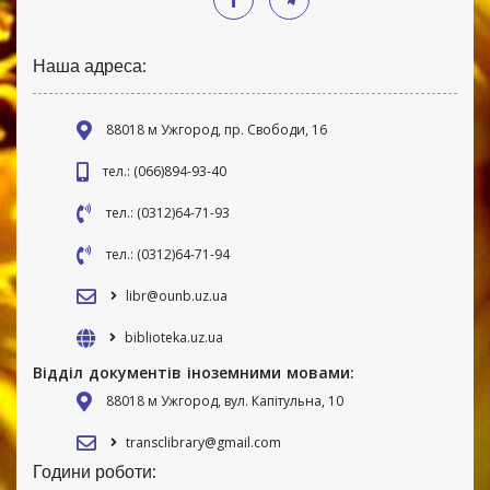
Наша адреса:
88018 м Ужгород, пр. Свободи, 16
тел.: (066)894-93-40
тел.: (0312)64-71-93
тел.: (0312)64-71-94
libr@ounb.uz.ua
biblioteka.uz.ua
Відділ документів іноземними мовами:
88018 м Ужгород, вул. Капітульна, 10
transclibrary@gmail.com
Години роботи: