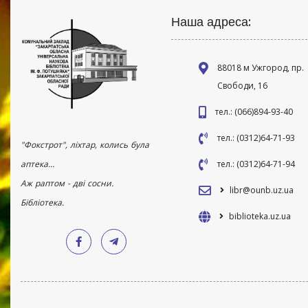
Наша адреса:
88018 м Ужгород, пр.
Свободи, 16
тел.: (066)894-93-40
тел.: (0312)64-71-93
"Фокстрот", ліхтар, колись була
аптека...
тел.: (0312)64-71-94
Аж раптом - дві сосни.
libr@ounb.uz.ua
Бібліотека.
biblioteka.uz.ua