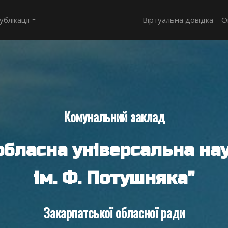
ублікації
Віртуальна довідка
О
Комунальний заклад
обласна універсальна нау
ім. Ф. Потушняка"
Закарпатської обласної ради