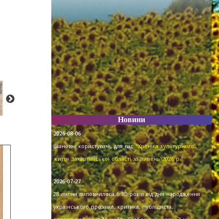
Новини
2026-08-06
Шановні користувачі, для вас
"Хроніка культурного
життя Закарпатської області за липень 2026 р."
.
2026-07-27
28 липня виповнилося б 80 років від дня народження
українського прозаїка, критика, публіциста,