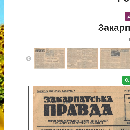
Д
Закарп