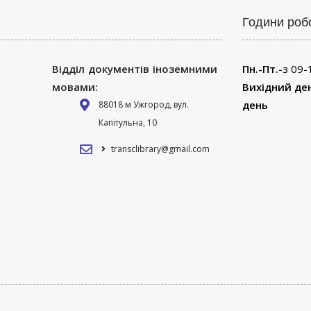
Години роб
Відділ документів іноземними
Пн.-Пт.
-з 09-
мовами:
Вихідний де
день
88018 м Ужгород, вул.
Капітульна, 10
transclibrary@gmail.com