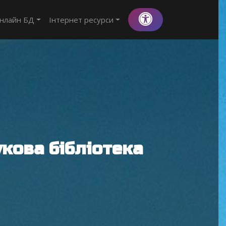
нлайн БД
Інтернет ресурси
кова бібліотека