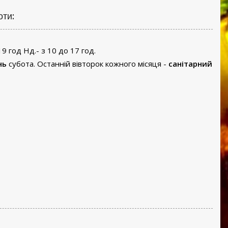
оти:
19 год Нд.- з 10 до 17 год.
нь
субота. Останній вівторок кожного місяця -
санітарний