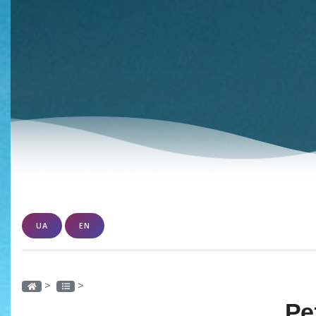
UA
EN
>
>
Ре