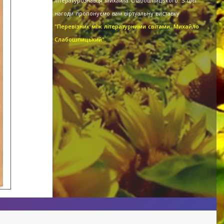
літературознавця Михайла Слабошпицького. З цієї
нагоди пропонуємо вам віртуальну виставку
"Перевізник між літературними світами: Михайло
Слабошпицький".