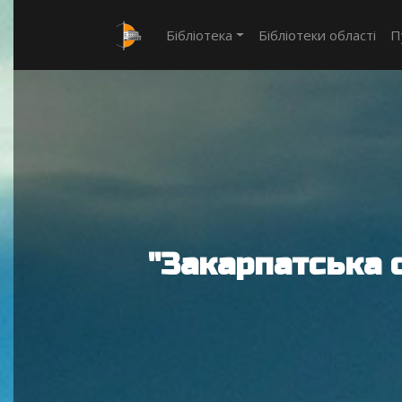
Бібліотека
Бібліотеки області
П
"Закарпатська 