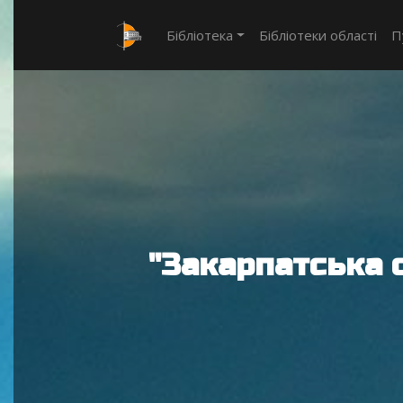
Бібліотека
Бібліотеки області
П
"Закарпатська 