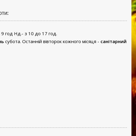
оти:
19 год Нд.- з 10 до 17 год.
нь
субота. Останній вівторок кожного місяця -
санітарний