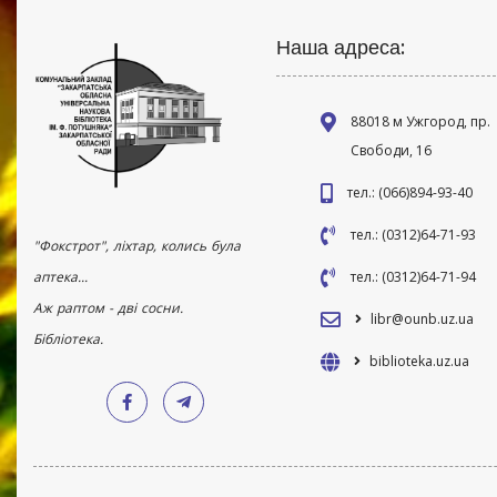
Наша адреса:
88018 м Ужгород, пр.
Свободи, 16
тел.: (066)894-93-40
тел.: (0312)64-71-93
"Фокстрот", ліхтар, колись була
аптека...
тел.: (0312)64-71-94
Аж раптом - дві сосни.
libr@ounb.uz.ua
Бібліотека.
biblioteka.uz.ua