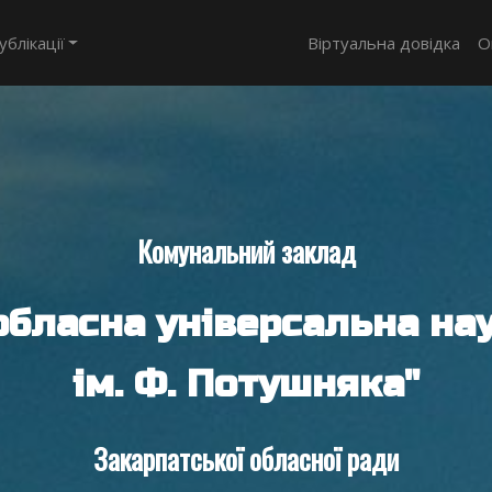
ублікації
Віртуальна довідка
О
Комунальний заклад
обласна універсальна нау
ім. Ф. Потушняка"
Закарпатської обласної ради