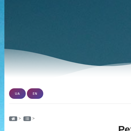
UA
EN
>
>
Ре