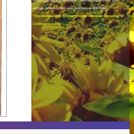
літературознавця Михайла Слабошпицького. З цієї
нагоди пропонуємо вам віртуальну виставку
"Перевізник між літературними світами: Михайло
Слабошпицький".