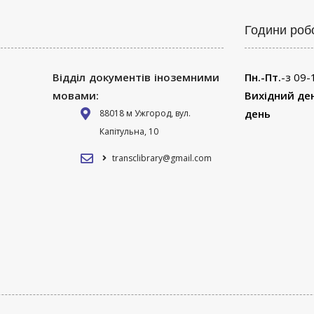
Години роб
Відділ документів іноземними
Пн.-Пт.
-з 09-
мовами:
Вихідний де
день
88018 м Ужгород, вул.
Капітульна, 10
transclibrary@gmail.com