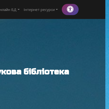
нлайн БД
Інтернет ресурси
кова бібліотека