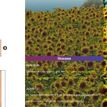
Новини
2026-08-06
Шановні користувачі, для вас
"Хроніка культурного
життя Закарпатської області за липень 2026 р."
.
2026-07-27
28 липня виповнилося б 80 років від дня народження
українського прозаїка, критика, публіциста,