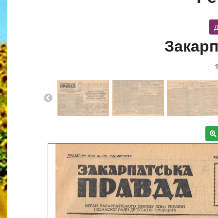
Д
Закарп