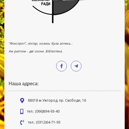
"Фокстрот", ліхтар, колись була аптека...
Аж раптом - дві сосни. Бібліотека.
Наша адреса:
88018 м Ужгород, пр. Свободи, 16
тел.: (066)894-93-40
тел.: (0312)64-71-93