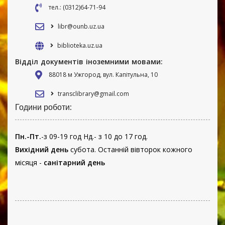
тел.: (0312)64-71-94
libr@ounb.uz.ua
biblioteka.uz.ua
Відділ документів іноземними мовами:
88018 м Ужгород, вул. Капітульна, 10
transclibrary@gmail.com
Години роботи:
Пн.-Пт.
-з 09-19 год Нд.- з 10 до 17 год.
Вихідний день
субота. Останній вівторок кожного
місяця -
санітарний день