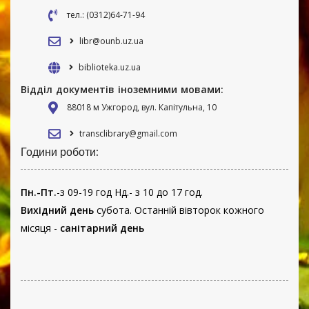
тел.: (0312)64-71-94
libr@ounb.uz.ua
biblioteka.uz.ua
Відділ документів іноземними мовами:
88018 м Ужгород, вул. Капітульна, 10
transclibrary@gmail.com
Години роботи:
Пн.-Пт.
-з 09-19 год Нд.- з 10 до 17 год.
Вихідний день
субота. Останній вівторок кожного
місяця -
санітарний день