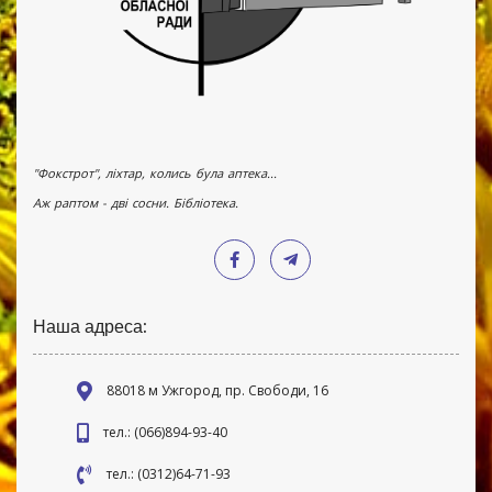
"Фокстрот", ліхтар, колись була аптека...
Аж раптом - дві сосни. Бібліотека.
Наша адреса:
88018 м Ужгород, пр. Свободи, 16
тел.: (066)894-93-40
тел.: (0312)64-71-93