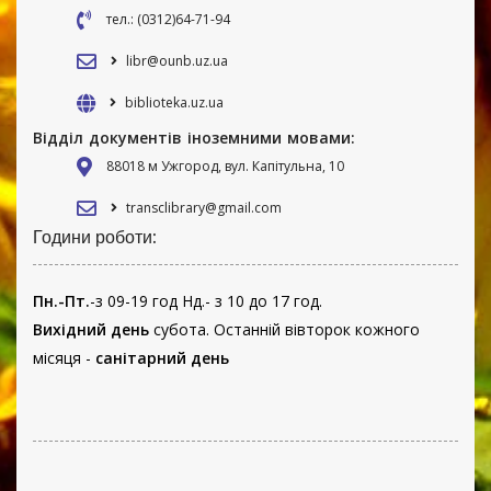
тел.: (0312)64-71-94
libr@ounb.uz.ua
biblioteka.uz.ua
Відділ документів іноземними мовами:
88018 м Ужгород, вул. Капітульна, 10
transclibrary@gmail.com
Години роботи:
Пн.-Пт.
-з 09-19 год Нд.- з 10 до 17 год.
Вихідний день
субота. Останній вівторок кожного
місяця -
санітарний день