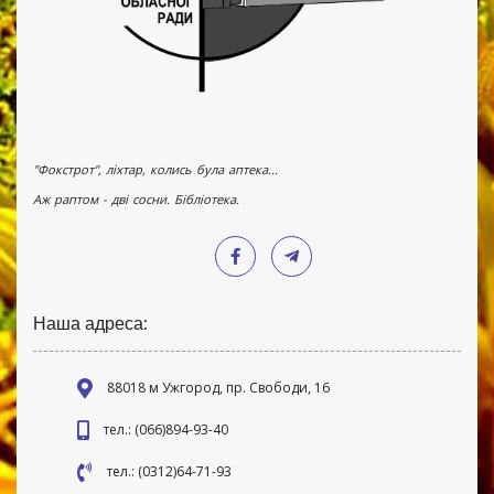
"Фокстрот", ліхтар, колись була аптека...
Аж раптом - дві сосни. Бібліотека.
Наша адреса:
88018 м Ужгород, пр. Свободи, 16
тел.: (066)894-93-40
тел.: (0312)64-71-93