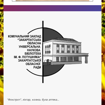
"Фокстрот", ліхтар, колись була аптека...