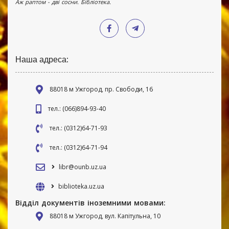
Аж раптом - дві сосни. Бібліотека.
Наша адреса:
88018 м Ужгород, пр. Свободи, 16
тел.: (066)894-93-40
тел.: (0312)64-71-93
тел.: (0312)64-71-94
libr@ounb.uz.ua
biblioteka.uz.ua
Відділ документів іноземними мовами:
88018 м Ужгород, вул. Капітульна, 10