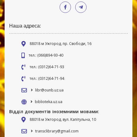
Наша адреса:
88018 м Ужгород, пр. Свободи, 16
тел.: (066)894-93-40
тел.: (0312)64-71-93
тел.: (0312)64-71-94
libr@ounb.uz.ua
biblioteka.uz.ua
Відділ документів іноземними мовами:
88018 м Ужгород, вул. Капітульна, 10
transclibrary@gmail.com