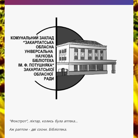
"Фокстрот", ліхтар, колись була аптека...
Аж раптом - дві сосни. Бібліотека.