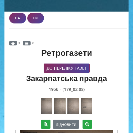
UA
EN
>
>
Ретрогазети
ДО ПЕРЕЛІКУ ГАЗЕТ
Закарпатська правда
1956 - (179_02.08)
Відновити