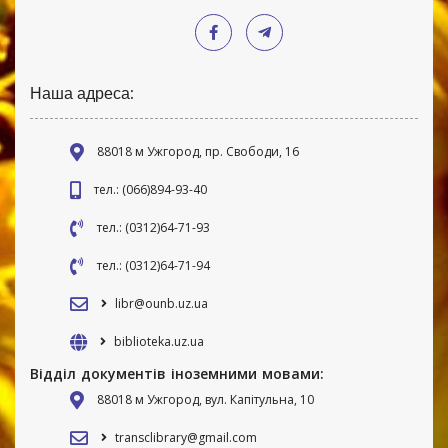
Наша адреса:
88018 м Ужгород, пр. Свободи, 16
тел.: (066)894-93-40
тел.: (0312)64-71-93
тел.: (0312)64-71-94
libr@ounb.uz.ua
biblioteka.uz.ua
Відділ документів іноземними мовами:
88018 м Ужгород, вул. Капітульна, 10
transclibrary@gmail.com