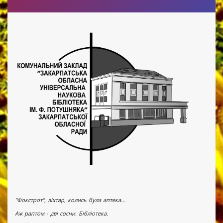
"Фокстрот", ліхтар, колись була аптека...
Аж раптом - дві сосни. Бібліотека.