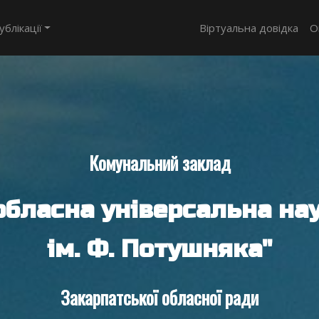
ублікації
Віртуальна довідка
О
Комунальний заклад
обласна універсальна нау
ім. Ф. Потушняка"
Закарпатської обласної ради