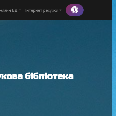
нлайн БД
Інтернет ресурси
кова бібліотека