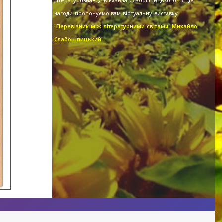
літературознавця Михайла Слабошпицького. З цієї
нагоди пропонуємо вам віртуальну виставку
"Перевізник між літературними світами: Михайло
Слабошпицький".