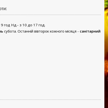
оти:
19 год Нд.- з 10 до 17 год.
нь
субота. Останній вівторок кожного місяця -
санітарний