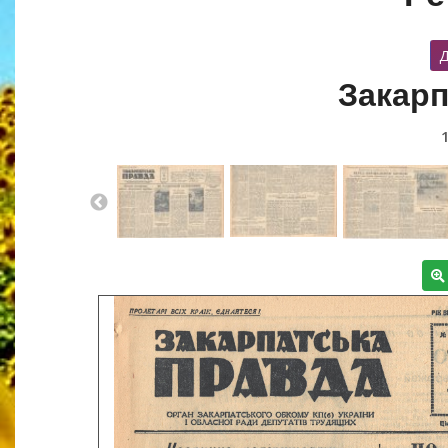
Д
Закарп