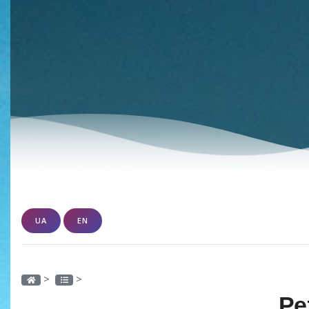
UA
EN
>
>
Ре