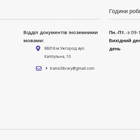
Години роб
Відділ документів іноземними
Пн.-Пт.
-з 09-
мовами:
Вихідний де
день
88018 м Ужгород, вул.
Капітульна, 10
transclibrary@gmail.com