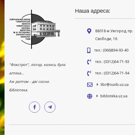
Наша адреса:
88018 м Ужгород, пр.
Свободи, 16
тел.: (066)894-93-40
тел.: (0312)64-71-93
"Фокстрот", ліхтар, колись була
аптека...
тел.: (0312)64-71-94
Аж раптом - дві сосни.
libr@ounb.uz.ua
Бібліотека.
biblioteka.uz.ua