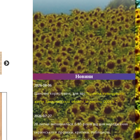
Новини
2026-08-06
Шановні користувачі, для вас
"Хроніка культурного
життя Закарпатської області за липень 2026 р."
.
2026-07-27
28 липня виповнилося б 80 років від дня народження
українського прозаїка, критика, публіциста,