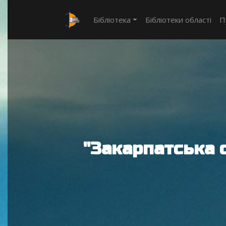
Бібліотека
Бібліотеки області
П
"Закарпатська 