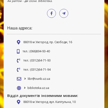
Аж раптом - дві сосни. Бібліотека.
Наша адреса:
88018 м Ужгород, пр. Свободи, 16
тел.: (066)894-93-40
тел.: (0312)64-71-93
тел.: (0312)64-71-94
libr@ounb.uz.ua
biblioteka.uz.ua
Відділ документів іноземними мовами:
88018 м Ужгород, вул. Капітульна, 10