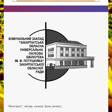
"Фокстрот", ліхтар, колись була аптека...