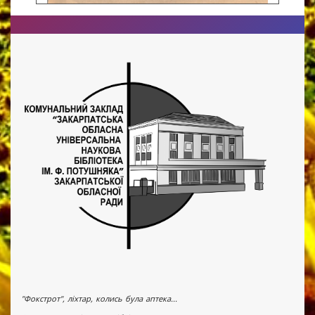
"Фокстрот", ліхтар, колись була аптека...