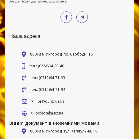
Аж раптом - дві сосни. Бібліотека.
Наша адреса:
88018 м Ужгород, пр. Свободи, 16
тел.: (066)894-93-40
тел.: (0312)64-71-93
тел.: (0312)64-71-94
libr@ounb.uz.ua
biblioteka.uz.ua
Відділ документів іноземними мовами:
88018 м Ужгород, вул. Капітульна, 10