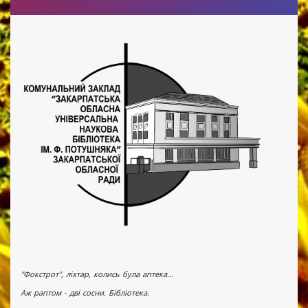
"Фокстрот", ліхтар, колись була аптека...
Аж раптом - дві сосни. Бібліотека.