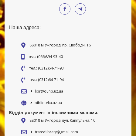
Наша адреса:
88018 м Ужгород, пр. Свободи, 16
тел.: (066)894-93-40
тел.: (0312)64-71-93
тел.: (0312)64-71-94
libr@ounb.uz.ua
biblioteka.uz.ua
Відділ документів іноземними мовами:
88018 м Ужгород, вул. Капітульна, 10
transclibrary@gmail.com