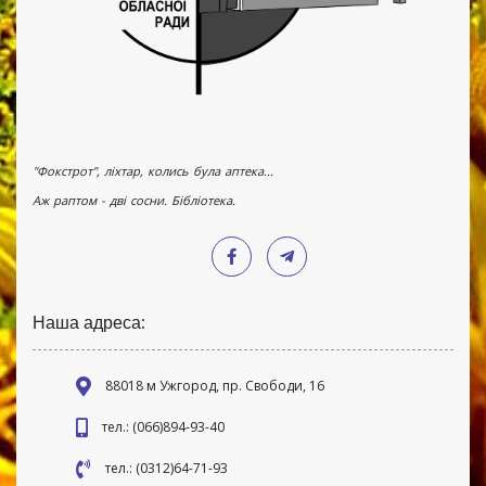
"Фокстрот", ліхтар, колись була аптека...
Аж раптом - дві сосни. Бібліотека.
Наша адреса:
88018 м Ужгород, пр. Свободи, 16
тел.: (066)894-93-40
тел.: (0312)64-71-93