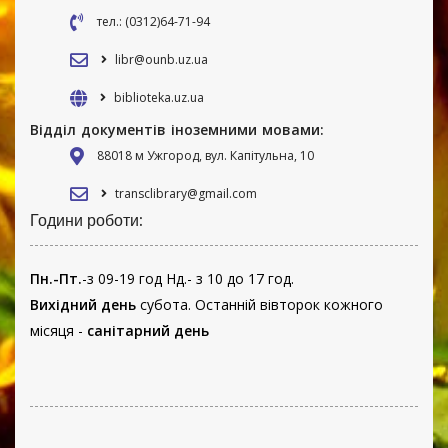
тел.: (0312)64-71-94
libr@ounb.uz.ua
biblioteka.uz.ua
Відділ документів іноземними мовами:
88018 м Ужгород, вул. Капітульна, 10
transclibrary@gmail.com
Години роботи:
Пн.-Пт.
-з 09-19 год Нд.- з 10 до 17 год.
Вихідний день
субота. Останній вівторок кожного
місяця -
санітарний день