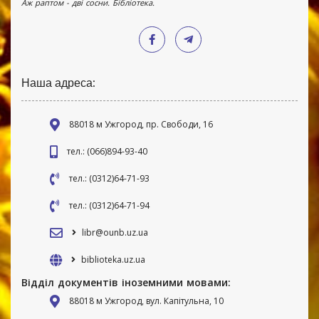
Аж раптом - дві сосни. Бібліотека.
Наша адреса:
88018 м Ужгород, пр. Свободи, 16
тел.: (066)894-93-40
тел.: (0312)64-71-93
тел.: (0312)64-71-94
libr@ounb.uz.ua
biblioteka.uz.ua
Відділ документів іноземними мовами:
88018 м Ужгород, вул. Капітульна, 10