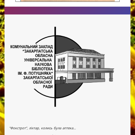
"Фокстрот", ліхтар, колись була аптека...