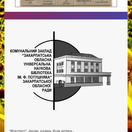
"Фокстрот", ліхтар, колись була аптека...