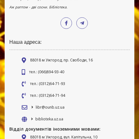
Аж раптом - дві сосни. Бібліотека.
Наша адреса:
88018 м Ужгород, пр. Свободи, 16
тел.: (066)894-93-40
тел.: (0312)64-71-93
тел.: (0312)64-71-94
libr@ounb.uz.ua
biblioteka.uz.ua
Відділ документів іноземними мовами:
88018 м Ужгород, вул. Капітульна, 10