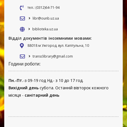
тел.: (0312)64-71-94
libr@ounb.uz.ua
biblioteka.uz.ua
Відділ документів іноземними мовами:
88018 м Ужгород, вул. Капітульна, 10
transclibrary@gmail.com
Години роботи:
Пн.-Пт.
-з 09-19 год Нд.- з 10 до 17 год.
Вихідний день
субота. Останній вівторок кожного
місяця -
санітарний день