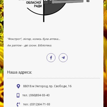
"Фокстрот", ліхтар, колись була аптека...
Аж раптом - дві сосни. Бібліотека.
Наша адреса:
88018 м Ужгород, пр. Свободи, 16
тел.: (066)894-93-40
тел.: (0312)64-71-93