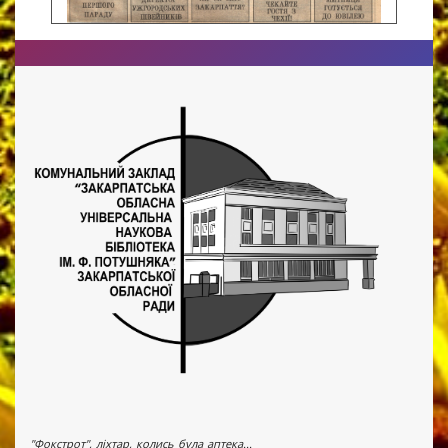
"Фокстрот", ліхтар, колись була аптека...