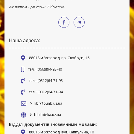
Аж раптом - дві сосни. Бібліотека.
Наша адреса:
88018 м Ужгород, пр. Свободи, 16
тел.: (066)894-93-40
тел.: (0312)64-71-93
тел.: (0312)64-71-94
libr@ounb.uz.ua
biblioteka.uz.ua
Відділ документів іноземними мовами:
88018 м Ужгород, вул. Капітульна, 10