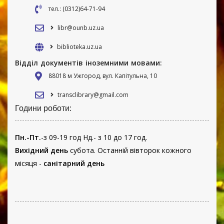
тел.: (0312)64-71-94
libr@ounb.uz.ua
biblioteka.uz.ua
Відділ документів іноземними мовами:
88018 м Ужгород, вул. Капітульна, 10
transclibrary@gmail.com
Години роботи:
Пн.-Пт.
-з 09-19 год Нд.- з 10 до 17 год.
Вихідний день
субота. Останній вівторок кожного
місяця -
санітарний день