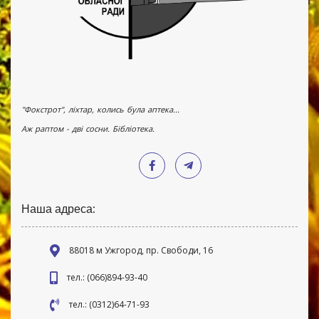
"Фокстрот", ліхтар, колись була аптека...
Аж раптом - дві сосни. Бібліотека.
Наша адреса:
88018 м Ужгород, пр. Свободи, 16
тел.: (066)894-93-40
тел.: (0312)64-71-93