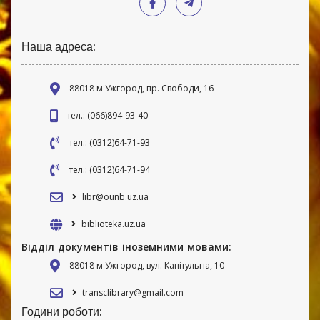
Наша адреса:
88018 м Ужгород, пр. Свободи, 16
тел.: (066)894-93-40
тел.: (0312)64-71-93
тел.: (0312)64-71-94
libr@ounb.uz.ua
biblioteka.uz.ua
Відділ документів іноземними мовами:
88018 м Ужгород, вул. Капітульна, 10
transclibrary@gmail.com
Години роботи: