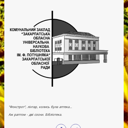
"Фокстрот", ліхтар, колись була аптека...
Аж раптом - дві сосни. Бібліотека.