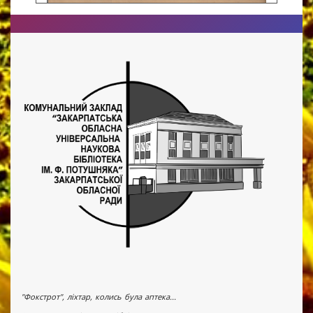
"Фокстрот", ліхтар, колись була аптека...