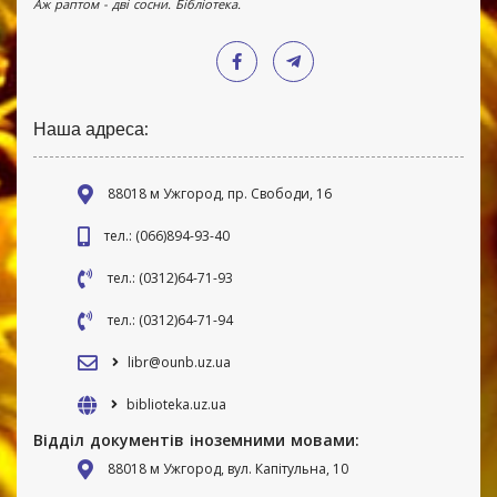
Аж раптом - дві сосни. Бібліотека.
Наша адреса:
88018 м Ужгород, пр. Свободи, 16
тел.: (066)894-93-40
тел.: (0312)64-71-93
тел.: (0312)64-71-94
libr@ounb.uz.ua
biblioteka.uz.ua
Відділ документів іноземними мовами:
88018 м Ужгород, вул. Капітульна, 10