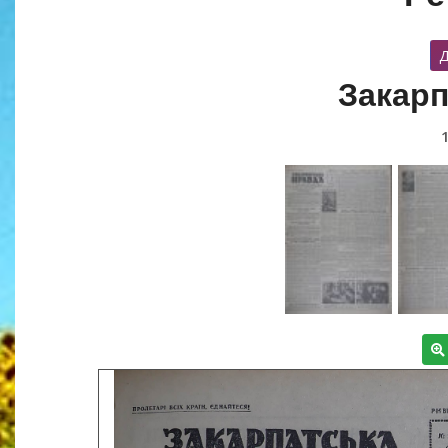
Д
Закарп