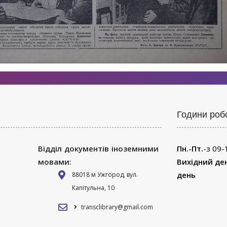
Години роб
Відділ документів іноземними
Пн.-Пт.
-з 09-
мовами:
Вихідний де
день
88018 м Ужгород, вул.
Капітульна, 10
transclibrary@gmail.com