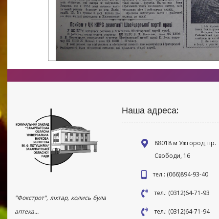
Наша адреса:
88018 м Ужгород, пр.
Свободи, 16
тел.: (066)894-93-40
тел.: (0312)64-71-93
"Фокстрот", ліхтар, колись була
аптека...
тел.: (0312)64-71-94