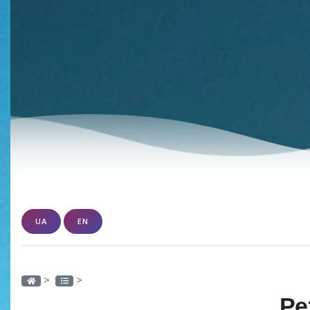
UA
EN
>
>
Ре