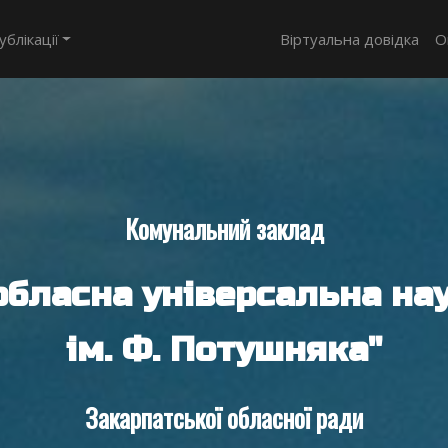
ублікації
Віртуальна довідка
О
Комунальний заклад
обласна універсальна нау
ім. Ф. Потушняка"
Закарпатської обласної ради