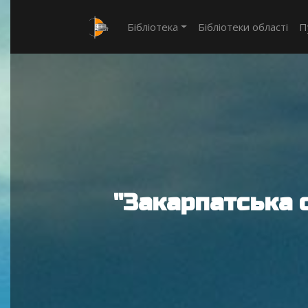
Бібліотека
Бібліотеки області
П
"Закарпатська 