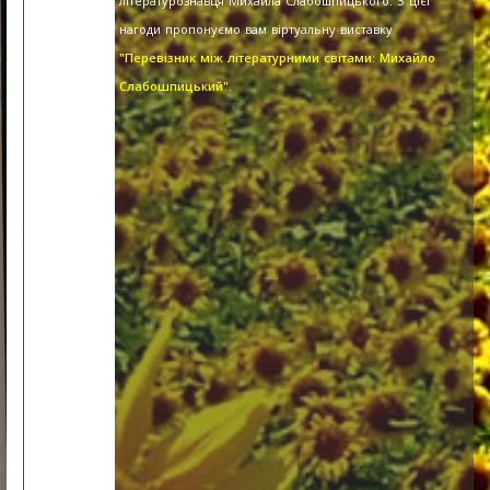
літературознавця Михайла Слабошпицького. З цієї
нагоди пропонуємо вам віртуальну виставку
"Перевізник між літературними світами: Михайло
Слабошпицький".