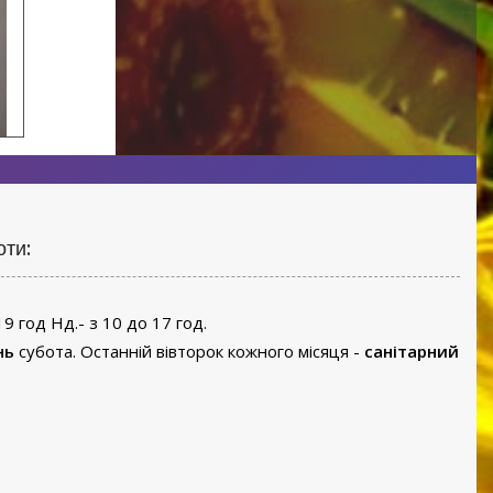
оти:
19 год Нд.- з 10 до 17 год.
нь
субота. Останній вівторок кожного місяця -
санітарний