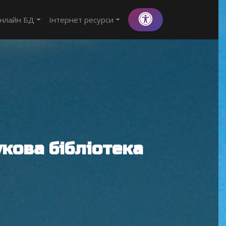
нлайн БД
Інтернет ресурси
кова бібліотека