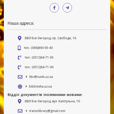
Наша адреса:
88018 м Ужгород, пр. Свободи, 16
тел.: (066)894-93-40
тел.: (0312)64-71-93
тел.: (0312)64-71-94
libr@ounb.uz.ua
biblioteka.uz.ua
Відділ документів іноземними мовами:
88018 м Ужгород, вул. Капітульна, 10
transclibrary@gmail.com