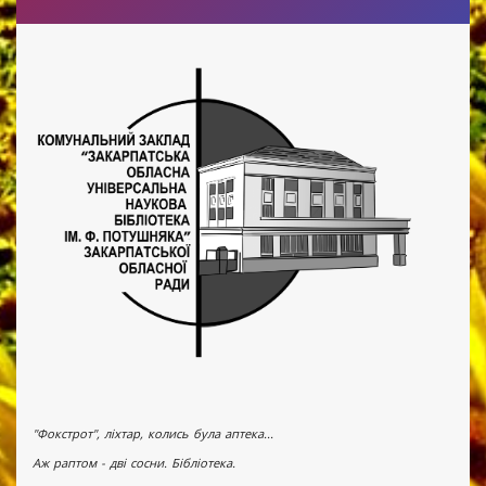
"Фокстрот", ліхтар, колись була аптека...
Аж раптом - дві сосни. Бібліотека.