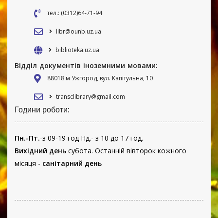
тел.: (0312)64-71-94
libr@ounb.uz.ua
biblioteka.uz.ua
Відділ документів іноземними мовами:
88018 м Ужгород, вул. Капітульна, 10
transclibrary@gmail.com
Години роботи:
Пн.-Пт.
-з 09-19 год Нд.- з 10 до 17 год.
Вихідний день
субота. Останній вівторок кожного
місяця -
санітарний день