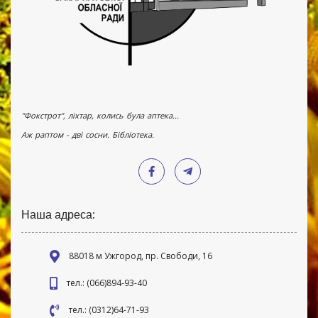
"Фокстрот", ліхтар, колись була аптека...
Аж раптом - дві сосни. Бібліотека.
Наша адреса:
88018 м Ужгород, пр. Свободи, 16
тел.: (066)894-93-40
тел.: (0312)64-71-93