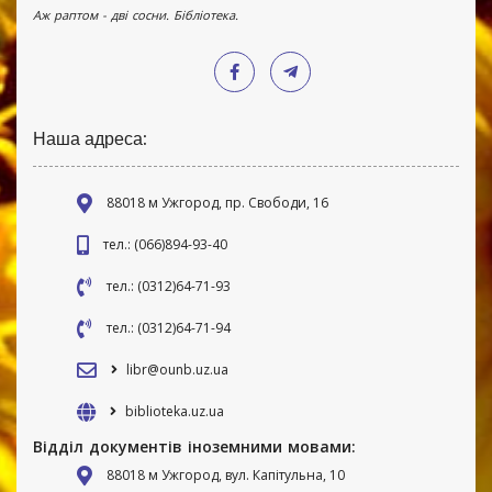
Аж раптом - дві сосни. Бібліотека.
Наша адреса:
88018 м Ужгород, пр. Свободи, 16
тел.: (066)894-93-40
тел.: (0312)64-71-93
тел.: (0312)64-71-94
libr@ounb.uz.ua
biblioteka.uz.ua
Відділ документів іноземними мовами:
88018 м Ужгород, вул. Капітульна, 10