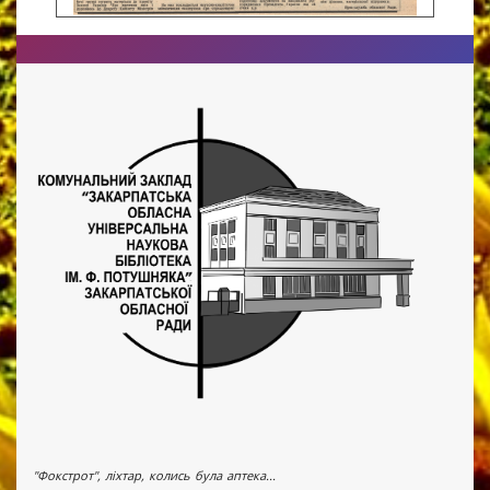
"Фокстрот", ліхтар, колись була аптека...