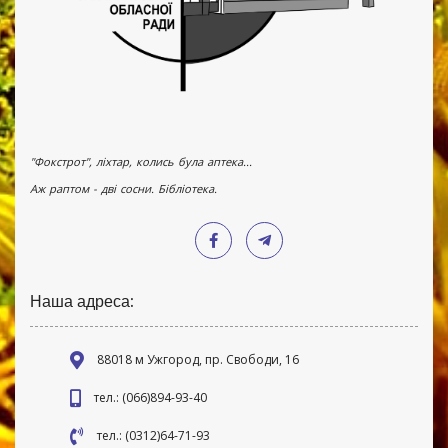
"Фокстрот", ліхтар, колись була аптека...
Аж раптом - дві сосни. Бібліотека.
Наша адреса:
88018 м Ужгород, пр. Свободи, 16
тел.: (066)894-93-40
тел.: (0312)64-71-93