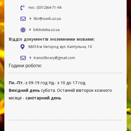
тел.: (0312)64-71-94
libr@ounb.uz.ua
biblioteka.uz.ua
Відділ документів іноземними мовами:
88018 м Ужгород, вул. Капітульна, 10
transclibrary@gmail.com
Години роботи:
Пн.-Пт.
-з 09-19 год Нд.- з 10 до 17 год.
Вихідний день
субота. Останній вівторок кожного
місяця -
санітарний день