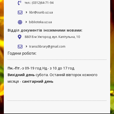
тел.: (0312)64-71-94
libr@ounb.uz.ua
biblioteka.uz.ua
Відділ документів іноземними мовами:
88018 м Ужгород, вул. Капітульна, 10
transclibrary@gmail.com
Години роботи:
Пн.-Пт.
-з 09-19 год Нд.- з 10 до 17 год.
Вихідний день
субота. Останній вівторок кожного
місяця -
санітарний день